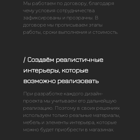
Мы работаем по договору, благодаря
чему условия сотрудничества
зафиксированы и прозрачны. В
договоре мы прописываем этапы
работы, сроки выполнения и стоимость.
/ Создаём реалистичные
интерьеры, которые
возможно реализовать
При разработке каждого дизайн-
проекта мы учитываем его дальнейшую
реализацию. Поэтому в своих решениях
используем только реальные материалы,
мебель и элементы интерьера, которые
можно будет приобрести в магазинах.