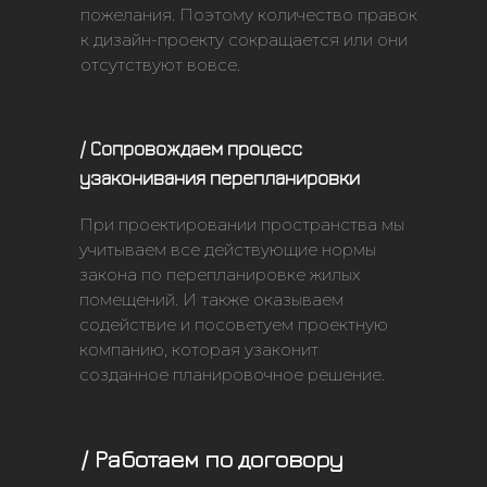
пожелания. Поэтому количество правок
к дизайн-проекту сокращается или они
отсутствуют вовсе.
/ Сопровождаем процесс
узаконивания перепланировки
При проектировании пространства мы
учитываем все действующие нормы
закона по перепланировке жилых
помещений. И также оказываем
содействие и посоветуем проектную
компанию, которая узаконит
созданное планировочное решение.
/ Работаем по договору