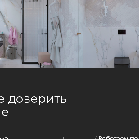
е доверить
не
/ Работаем по